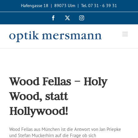
Zum
Hafengasse 18 | 89073 Ulm | Tel. 07 31 - 6 39 31
Inhalt
springen
Facebook
X
Instagram
Wood Fellas – Holy
Wood, statt
Hollywood!
Wood Fellas aus München ist die Antwort von Jan Priepke
und Stefan Muckerhirn auf die Frage ob sich