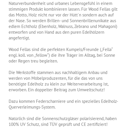
Naturverbundenheit und urbanes Lebensgefühl in einem
stimmigen Produkt kombinieren lassen. Für Wood Fellas gilt
das Motto, Holz nicht nur vor der Hütt´n sondern auch auf
der Nase. So werden Brillen- und Sonnenbrillenunikate aus
edlem Echtholz (Ebenholz, Walnuss, Zebrano und Mahagoni)
entworfen und von Hand aus den puren Edelhölzern
angefertigt.
Wood Fellas sind die perfekten Kumpels/Freunde („Fella“
engl. koll. von „fellow“) die ihre Träger im Alltag, bei Sonne
oder Regen treu begleiten.
Die Werkstoffe stammen aus nachhaltigem Anbau und
werden von Möbelproduzenten, für die das von uns
benötigte Edelholz zu klein zur Weiterverarbeitung ist,
erworben. Ein doppelter Beitrag zum Umweltschutz!
Dazu kommen Federscharniere und ein spezielles Edelholz-
Querverleimungs-System.
Natürlich sind die Sonnenschutzgläser polarisierend, haben
100% UV Schutz, sind TÜV geprüft und CE zertifiziert!