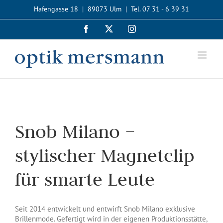
Zum
Hafengasse 18 | 89073 Ulm | Tel. 07 31 - 6 39 31
Inhalt
springen
Facebook
X
Instagram
Snob Milano –
stylischer Magnetclip
für smarte Leute
Seit 2014 entwickelt und entwirft Snob Milano exklusive
Brillenmode. Gefertigt wird in der eigenen Produktionsstätte,