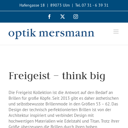
Zum
Hafengasse 18 | 89073 Ulm | Tel. 07 31 - 6 39 31
Inhalt
springen
Facebook
X
Instagram
Freigeist – think big
Die Freigeist Kollektion ist die Antwort auf den Bedarf an
Brillen für große Köpfe. Seit 2013 gibt es daher ästhetischen
und selbstbewusste Brillenmode in den Größen 53 – 62. Das
Design der technisch perfektionierten Brillen ist von der
Architektur inspiriert und verbindet Design mit
hochwertigen Materialien wie Edelstahl und Titan. Trotz ihrer
Größe überzeugen die Brillen durch ihren hohen