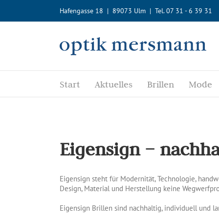
Zum
Hafengasse 18 | 89073 Ulm | Tel. 07 31 - 6 39 31
Inhalt
springen
Start
Aktuelles
Brillen
Mode
Eigensign – nachha
Eigensign steht für Modernität, Technologie, handw
Design, Material und Herstellung keine Wegwerfpro
Eigensign Brillen sind nachhaltig, individuell und l