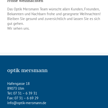
Frohe Weihnachten
Das Optik Mersmann Team wünscht allen Kunden, Freunden,
Bekannten und Nachbarn frohe und gesegnete Weihnachten!
Bleiben Sie gesund und zuversichtlich und lassen Sie es sich
gut gehen.
Wir sehen uns.
optik mersmann
Hafengasse 18
89073 Ulm
Tel: 07 31 – 6 39 31
Fax: 07 31 – 6 69 29
info@optik-mersmann.de