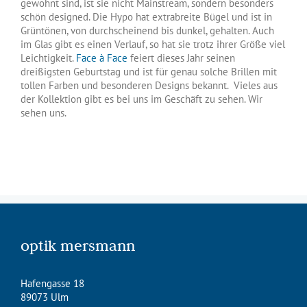
gewohnt sind, ist sie nicht Mainstream, sondern besonders
schön designed. Die Hypo hat extrabreite Bügel und ist in
Grüntönen, von durchscheinend bis dunkel, gehalten. Auch
im Glas gibt es einen Verlauf, so hat sie trotz ihrer Größe viel
Leichtigkeit.
Face à Face
feiert dieses Jahr seinen
dreißigsten Geburtstag und ist für genau solche Brillen mit
tollen Farben und besonderen Designs bekannt. Vieles aus
der Kollektion gibt es bei uns im Geschäft zu sehen. Wir
sehen uns.
optik mersmann
Hafengasse 18
89073 Ulm