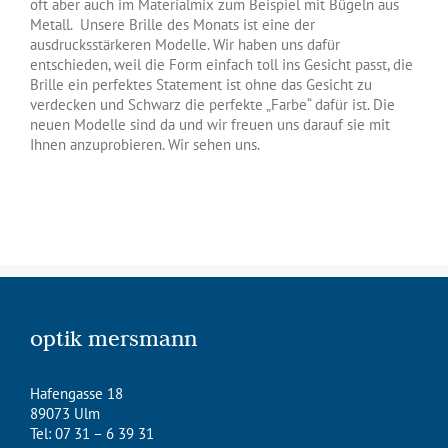
oft aber auch im Materialmix zum Beispiel mit Bügeln aus
Metall. Unsere Brille des Monats ist eine der
ausdrucksstärkeren Modelle. Wir haben uns dafür
entschieden, weil die Form einfach toll ins Gesicht passt, die
Brille ein perfektes Statement ist ohne das Gesicht zu
verdecken und Schwarz die perfekte „Farbe“ dafür ist. Die
neuen Modelle sind da und wir freuen uns darauf sie mit
Ihnen anzuprobieren. Wir sehen uns.
optik mersmann
Hafengasse 18
89073 Ulm
Tel: 07 31 – 6 39 31