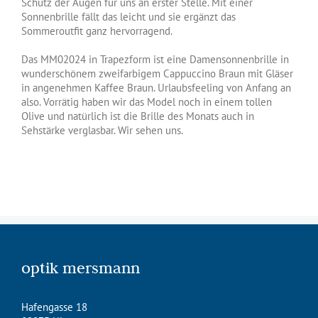
Schutz der Augen für uns an erster Stelle. Mit einer
Sonnenbrille fällt das leicht und sie ergänzt das
Sommeroutfit ganz hervorragend.
Das MM02024 in Trapezform ist eine Damensonnenbrille in
wunderschönem zweifarbigem Cappuccino Braun mit Gläser
in angenehmen Kaffee Braun. Urlaubsfeeling von Anfang an
also. Vorrätig haben wir das Model noch in einem tollen
Olive und natürlich ist die Brille des Monats auch in
Sehstärke verglasbar. Wir sehen uns.
optik mersmann
Hafengasse 18