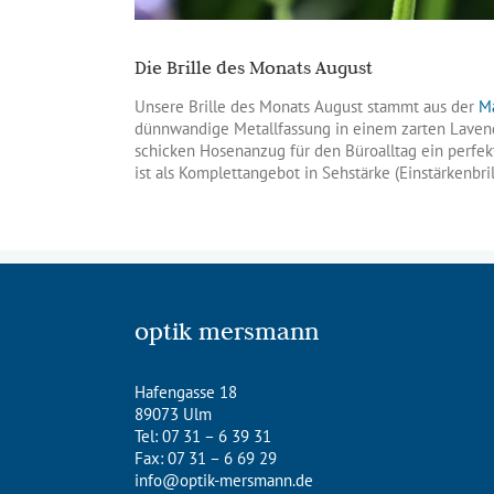
Die Brille des Monats August
Unsere Brille des Monats August stammt aus der
Ma
dünnwandige Metallfassung in einem zarten Lavende
schicken Hosenanzug für den Büroalltag ein perfek
ist als Komplettangebot in Sehstärke (Einstärkenbril
optik mersmann
Hafengasse 18
89073 Ulm
Tel: 07 31 – 6 39 31
Fax: 07 31 – 6 69 29
info@optik-mersmann.de