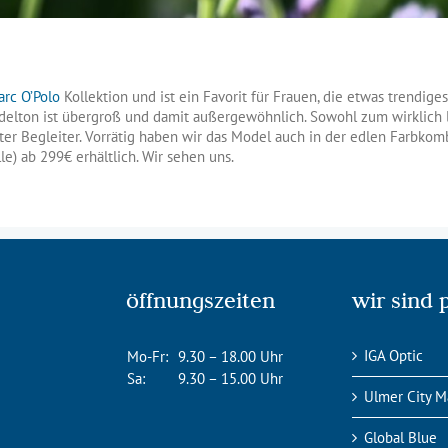
rc O’Polo
Kollektion und ist ein Favorit für Frauen, die etwas trendige
lton ist übergroß und damit außergewöhnlich. Sowohl zum wirklich lä
ter Begleiter. Vorrätig haben wir das Model auch in der edlen Farbkom
le) ab 299€ erhältlich. Wir sehen uns.
öffnungszeiten
wir sind 
IGA Optic
Mo-Fr:
9.30 – 18.00 Uhr
Sa:
9.30 – 15.00 Uhr
Ulmer City M
Global Blue