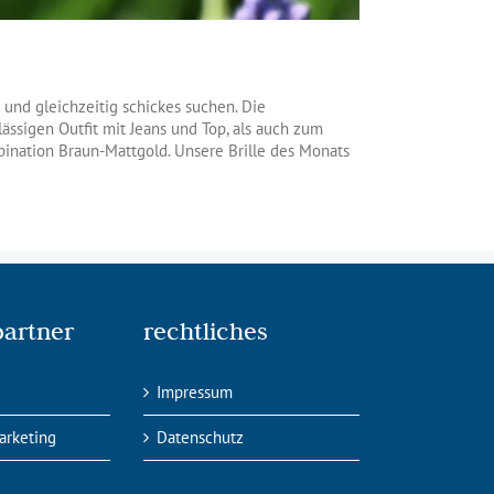
s und gleichzeitig schickes suchen. Die
ssigen Outfit mit Jeans und Top, als auch zum
bination Braun-Mattgold. Unsere Brille des Monats
partner
rechtliches
Impressum
arketing
Datenschutz