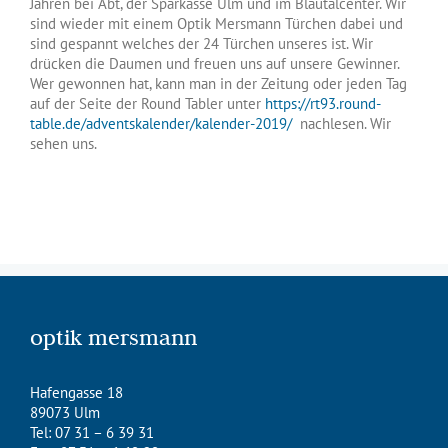
Jahren bei Abt, der Sparkasse Ulm und im Blautalcenter. Wir
sind wieder mit einem Optik Mersmann Türchen dabei und
sind gespannt welches der 24 Türchen unseres ist. Wir
drücken die Daumen und freuen uns auf unsere Gewinner.
Wer gewonnen hat, kann man in der Zeitung oder jeden Tag
auf der Seite der Round Tabler unter
https://rt93.round-
table.de/adventskalender/kalender-2019/
nachlesen. Wir
sehen uns.
optik mersmann
Hafengasse 18
89073 Ulm
Tel: 07 31 – 6 39 31